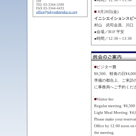
10F
TEL 03-3344-5599
FAX 03-3344-4433
■
8月28日(金)
office@tokyoshinjuku-rc.org
イニシエイションスピ
村山 武司会員、川口
●会場／B1F 平安
●時間／12:30～13:30
■
ビジター費
¥6,500、軽食の日¥4,00
準備の都合上、ご来訪
に事務局へご予約くだ
■
Visitor fee:
Regular meeting: ¥6,500
Light Meal Meeting: ¥4,
Please make your reserva
Office by 12:00 noon on 
the meeting.