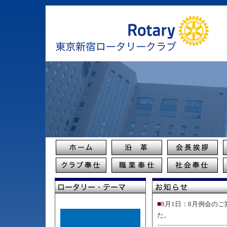
■
8月1日：8月例会の
た。