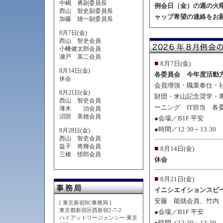
中嶋 勇副委員長
例会日（金）の週の火
西山 智史副委員長
ャップ希望の連絡をお
加藤 雄一副委員長
8月7日(金)
西山 智史会員
小幡健太郎会員
瀬戸 英二会員
■
8月7日(金)
8月14日(金)
各委員会 今年度活動
休会
会員増強・職業奉仕・
8月21日(金)
財団・米山記念奨学・
西山 智史会員
ーニング IT担当 各
薄木 治会員
沼田 美穂会員
●会場／B1F 平安
●時間／12:30～13:30
8月28日(金)
西山 智史会員
益子 将輝会員
■
8月14日(金)
三橋 悟郎会員
休会
■
8月21日(金)
イニシエイションスピ
安藤 能就会員、竹内
[ 東京新宿RC事務局 ]
東京都新宿区西新宿2-7-2
●会場／B1F 平安
ハイアットリージェンシー 東京
●時間／12:30～13:30