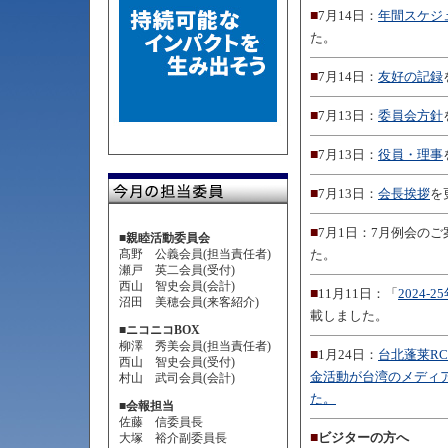
■
7月14日：
年間スケジ
た。
■
7月14日：
友好の記録
■
7月13日：
委員会方針
■
7月13日：
役員・理事
■
7月13日：
会長挨拶
を
■
7月1日：7月例会の
■親睦活動委員会
髙野 公義会員(担当責任者)
た。
瀬戸 英二会員(受付)
西山 智史会員(会計)
■
11月11日：「
2024-
沼田 美穂会員(来客紹介)
載しました。
■ニコニコBOX
柳澤 秀美会員(担当責任者)
■
1月24日：
台北蓬莱R
西山 智史会員(受付)
金活動が台湾のメディ
村山 武司会員(会計)
た。
■会報担当
佐藤 信委員長
■
ビジターの方へ
大塚 裕介副委員長