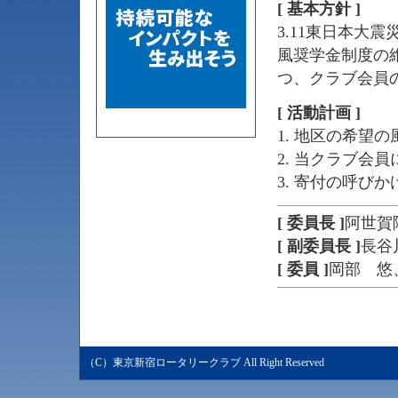
[ 基本方針 ]
3.11東日本大
風奨学金制度の
つ、クラブ会員
[ 活動計画 ]
1. 地区の希望
2. 当クラブ会
3. 寄付の呼び
[ 委員長 ]
阿世賀
[ 副委員長 ]
長谷
[ 委員 ]
岡部 悠
（C）東京新宿ロータリークラブ All Right Reserved